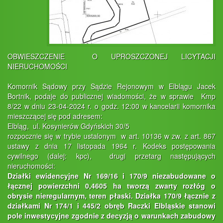
OBWIESZCZENIE O UPROSZCZONEJ LICYTACJI
NIERUCHOMOŚCI
Komornik Sądowy przy Sądzie Rejonowym w Elblągu Jacek
Bortnik, podaje do publicznej wiadomości, że w sprawie Kmp
8/22 w dniu 23-04-2024 r. o godz. 12:00 w kancelarii komornika
mieszczącej się pod adresem:
Elbląg, ul. Kosynierów Gdyńskich 30/5
rozpocznie się w trybie ustalonym w art. 10136 w zw. z art. 867
ustawy z dnia 17 listopada 1964 r. Kodeks postępowania
cywilnego (dalej: kpc), drugi przetarg następujących
nieruchomości:
Działki ewidencyjne Nr 169/16 i 170/9 niezabudowane o
łącznej powierzchni 0,4605 ha tworzą zwarty rozłóg o
obrysie nieregularnym, teren płaski. Działka 170/9 łącznie z
działkami Nr 174/1 i 445/2 obręb Raczki Elbląskie stanowi
pole inwestycyjne zgodnie z decyzją o warunkach zabudowy