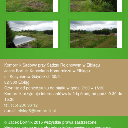
Komornik Sądowy przy Sądzie Rejonowym w Elblągu
Jacek Bortnik Kancelaria Komornicza w Elblągu
ul. Kosynierów Gdyńskich 30/5
82-300 Elbląg
Czynna: od poniedziałku do piątku
w godz. 7:30 – 15:30
Komornik przyjmuje interesantów
w każdą środę od godz. 9.30 do
15.30
tel.
(55) 236 96 12
e-mail:
elblag5@komornik.pl
© Jacek Bortnik 2015 wszystkie prawa zastrzeżone.
Niniejsze strony mają charakter informacyjny i nie stanowią