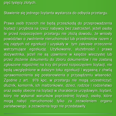
pięć tysięcy złotych.
Stawienie się jednego licytanta wystarcza do odbycia przetargu.
Prawa osób trzecich nie będą przeszkodą do przeprowadzenia
licytacji i przybicia na rzecz nabywcy bez zastrzeżeń, jeżeli osoby
te przed rozpoczęciem przetargu nie złożą dowodu, że wniosły
powództwo o zwolnienie nieruchomości lub przedmiotów razem z
nią zajętych od egzekucji i uzyskały w tym zakresie orzeczenie
wstrzymujące egzekucję. Użytkowanie, służebności i prawa
dożywotnika, jeżeli nie są ujawnione w księdze wieczystej lub
przez złożenie dokumentu do zbioru dokumentów i nie zostaną
zgłoszone najpóźniej na trzy dni przed rozpoczęciem licytacji, nie
będą uwzględnione w dalszym toku egzekucji i wygasną z chwilą
uprawomocnienia się postanowienia o przysądzeniu własności.
Zgodnie z art. 976 kpc, w przetargu nie mogą uczestniczyć:
dłużnik, komornik, ich małżonkowie, dzieci, rodzice i rodzeństwo
oraz osoby obecne na licytacji w charakterze urzędowym, licytant,
który nie wykonał warunków poprzedniej licytacji, osoby, które
mogą nabyć nieruchomość tylko za zezwoleniem organu
państwowego, a zezwolenia tego nie przedstawiły.