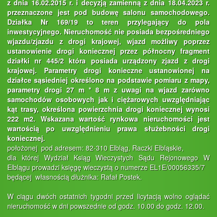
z dnia 16.02.2015 r. i decyzją zamienną z dnia 18.04.2023 r.
przeznaczone jest pod budowę salonu samochodowego.
Działka Nr 169/19 to teren przylegający do pola
inwestycyjnego. Nieruchomość nie posiada bezpośredniego
wjazdu/zjazdu z drogi krajowej, wjazd możliwy poprzez
ustanowienie drogi koniecznej przez północny fragment
działki nr 445/2 która posiada urządzony zjazd z drogi
krajowej. Parametry drogi konieczne ustanowionej na
działce sąsiedniej określono na podstawie pomiaru z mapy,
parametry drogi 27 m * 8 m z uwagi na wjazd zarówno
samochodów osobowych jak i ciężarowych uwzględniając
kąt trasy, określona powierzchnia drogi koniecznej wynosi
222 m2. Wskazana wartość rynkowa nieruchomości jest
wartością po uwzględnieniu prawa służebności drogi
koniecznej.
położonej pod adresem: 82-310 Elbląg, Raczki Elbląskie,
dla której Wydział Ksiąg Wieczystych Sądu Rejonowego W
Elblągu prowadzi księgę wieczystą o numerze EL1E/00056335/7
będącej własnością dłużnika: Rafał Postek.
W ciągu dwóch ostatnich tygodni przed licytacją wolno oglądać
nieruchomość w dni powszednie od godz. 10.00 do godz. 12.00.