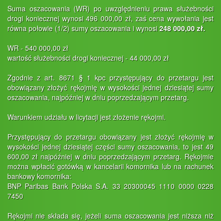
Suma oszacowania (WR) po uwzględnieniu prawa służebności
drogi koniecznej wynosi 496 000,00 zł, zaś cena wywołania jest
równa połowie (1/2) sumy oszacowania i wynosi
248 000,00 zł.
WR - 540 000,00 zł
wartość służebności drogi koniecznej - 44 000,00 zł
Zgodnie z art. 8671 § 1 kpc przystępujący do przetargu jest
obowiązany złożyć rękojmię w wysokości jednej dziesiątej sumy
oszacowania, najpóźniej w dniu poprzedzającym przetarg.
Warunkiem udziału w licytacji jest złożenie rękojmi.
Przystępujący do przetargu obowiązany jest złożyć rękojmię w
wysokości jednej dziesiątej części sumy oszacowania, to jest 49
600,00 zł najpóźniej w dniu poprzedzającym przetarg. Rękojmie
można wpłacić gotówką w kancelarii komornika lub na rachunek
bankowy komornika:
BNP Paribas Bank Polska S.A. 33 20300045 1110 0000 0228
7450
Rękojmi nie składa się, jeżeli suma oszacowania jest niższa niż