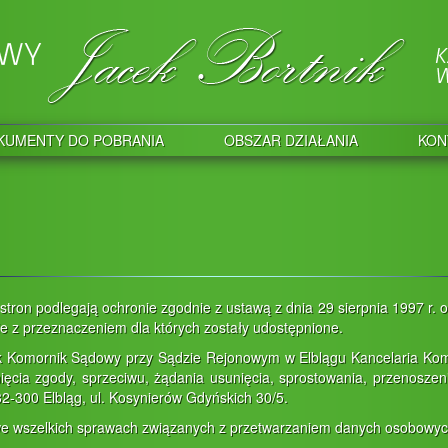
KUMENTY DO POBRANIA
OBSZAR DZIAŁANIA
KON
e stron podlegają ochronie zgodnie z ustawą z dnia 29 sierpnia 1997 r
e z przeznaczeniem dla których zostały udostępnione.
k Komornik Sądowy przy Sądzie Rejonowym w Elblągu Kancelaria Komo
fnięcia zgody, sprzeciwu, żądania usunięcia, sprostowania, przenosze
82-300 Elbląg, ul. Kosynierów Gdyńskich 30/5.
e wszelkich sprawach związanych z przetwarzaniem danych osobowych