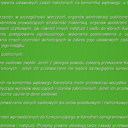
nywania ustawowych zadań nałożonych na komornika sądowego, a ta
ecich, w szczególności wierzycieli, organów administracji publicz
odmiotów prowadzących działalność maklerską, organów spółdzieln
lami użytkowymi, jak również innych instytucji i osób, do których K
nia postępowania egzekucyjnego, wykonania postanowienia o ud
nia innych czynności wchodzących w zakres jego ustawowych zada
w jego majątku.
 publicznych.
e osobowe zwykłe. Jeżeli z jakiegoś powodu zostaną przekazane Kan
nionych - jeżeli ich przetwarzanie nie będzie bezwzględnie konie
h na komornika sądowego Kancelaria może przetwarzać wszystkie 
yczące wyroków skazujących i czynów zabronionych. Jeżeli ich przetw
łocznie usunie te dane osobowe.
rzetwarzania danych osobowych dla celów podatkowych i rachunkowy
ści wprowadzanych do funkcjonującego w Kancelarii oprogramowania i
iotów i instytucji. Przepisy prawne określają także zasady przetwa