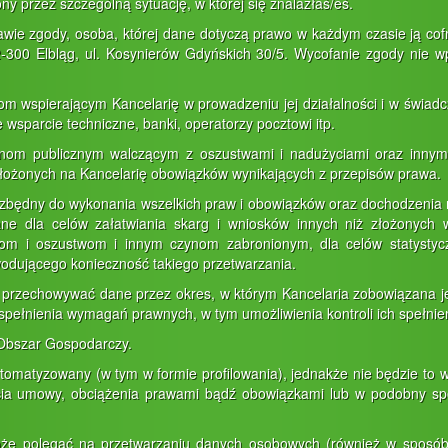
ony przez szczególną sytuację, w której się znalazłaś/eś.
wie zgody, osoba, której dane dotyczą prawo w każdym czasie ją cof
2-300 Elbląg, ul. Kosynierów Gdyńskich 30/5. Wycofanie zgody nie
 wspierającym Kancelarię w prowadzeniu jej działalności i w świadcz
wsparcie techniczne, banki, operatorzy pocztowi itp.
nom publicznym walczącym z oszustwami i nadużyciami oraz innym 
ałożonych na Kancelarię obowiązków wynikających z przepisów prawa.
zbędny do wykonania wszelkich praw i obowiązków oraz dochodzenia 
dla celów załatwiania skarg i wniosków innych niż złożonych 
om i oszustwom i innym czynom zabronionym, dla celów statystycz
dującego konieczność takiego przetwarzania.
zie przechowywać dane przez okres, w którym Kancelaria zobowiązana 
ełnienia wymagań prawnych, w tym umożliwienia kontroli ich spełnien
Obszar Gospodarczy.
matyzowany (w tym w formie profilowania), jednakże nie będzie to 
a umowy, obciążenia prawami bądź obowiązkami lub w podobny spos
oże polegać na przetwarzaniu danych osobowych (również w sposób