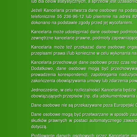
lub dla celów statystycznych, a sprzeciw jest uzasadni
Jeżeli Kancelaria przetwarza dane osobowe na podsta
telefonicznie 55 236-96-12 lub pisemnie na adres 8
dokonano na podstawie zgody przed jej wycofaniem.
Kancelaria może udostępniać dane osobowe podmiotom
zewnętrzne kancelarie prawne, podmioty zapewniające 
Kancelaria może też przekazać dane osobowe orga
przepisami prawa i/lub konieczne w celu wykonania n
Kancelaria przechowuje dane osobowe przez czas nie
Dodatkowo, dane osobowe mogą być przechowywane 
prowadzenia korespondencji, zapobiegania nadużyci
zakończenia obowiązywania umowy lub zdarzenia powo
Jednocześnie, w celu rozliczalności Kancelaria będ
obowiązujących przepisów (np. dla udokumentowania sp
Dane osobowe nie są przekazywane poza Europejski 
Dane osobowe mogą być przetwarzane w sposób zauto
skutków prawnych w postaci automatycznego zawarci
dotyczą.
Profilowanie danych osobowych przez Kancelarię m