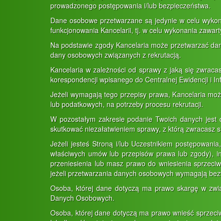
prowadzonego postępowania i/lub bezpieczeństwa.
Dane osobowe przetwarzane są jedynie w celu wyko
funkcjonowania Kancelarii, tj. w celu wykonania zawa
Na podstawie zgody Kancelaria może przetwarzać dan
dany osobowych związanych z rekrutacją.
Kancelaria w zależności od sprawy z jaką się zwrac
korespondencji wpisanego do Centralnej Ewidencji i In
Jeżeli wymagają tego przepisy prawa, Kancelaria m
lub podatkowych, na potrzeby procesu rekrutacji.
W pozostałym zakresie podanie Twoich danych jest d
skutkować niezałatwieniem sprawy, z którą zwracasz si
Jeżeli jesteś Stroną i/lub Uczestnikiem postępowani
właściwych umów lub przepisów prawa lub zgody), in
przeniesienia lub masz prawo do wniesienia sprzeci
jeżeli przetwarzania danych osobowych wymagają bezw
Osoba, której dane dotyczą ma prawo skargę w zwi
Danych Osobowych.
Osoba, której dane dotyczą ma prawo wnieść sprzeci