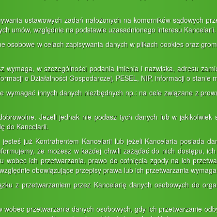
nywania ustawowych zadań nałożonych na komorników sądowych prze
rtych umów, względnie na podstawie uzasadnionego interesu Kancelarii.
e osobowe w celach zapisywania danych w plikach cookies oraz gromad
asz wymaga, w szczególności podania imienia i nazwiska, adresu zami
formacji o Działalności Gospodarczej, PESEL, NIP, informacji o stanie
oże wymagać innych danych niezbędnych np.: na cele związane z p
obrowolne. Jeżeli jednak nie podasz tych danych lub w jakikolwiek
ę do Kancelarii.
a, jesteś już Kontrahentem Kancelarii lub jeżeli Kancelaria posiad
formujemy, że możesz w każdej chwili zażądać do nich dostępu, ich s
wu wobec ich przetwarzania, prawo do cofnięcia zgody na ich przet
zględnie obowiązujące przepisy prawa lub ich przetwarzania wymaga u
ązku z przetwarzaniem przez Kancelarię danych osobowych do orga
w wobec przetwarzania danych osobowych, gdy ich przetwarzanie odb