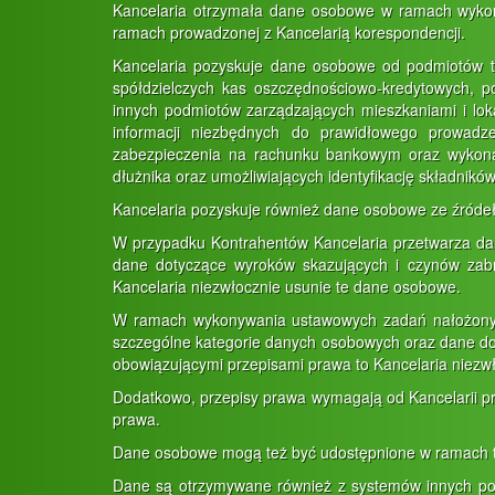
Kancelaria otrzymała dane osobowe w ramach wyko
ramach prowadzonej z Kancelarią korespondencji.
Kancelaria pozyskuje dane osobowe od podmiotów trz
spółdzielczych kas oszczędnościowo-kredytowych, p
innych podmiotów zarządzających mieszkaniami i loka
informacji niezbędnych do prawidłowego prowadze
zabezpieczenia na rachunku bankowym oraz wykona
dłużnika oraz umożliwiających identyfikację składnikó
Kancelaria pozyskuje również dane osobowe ze źródeł
W przypadku Kontrahentów Kancelaria przetwarza dan
dane dotyczące wyroków skazujących i czynów zabro
Kancelaria niezwłocznie usunie te dane osobowe.
W ramach wykonywania ustawowych zadań nałożonyc
szczególne kategorie danych osobowych oraz dane dot
obowiązującymi przepisami prawa to Kancelaria niezw
Dodatkowo, przepisy prawa wymagają od Kancelarii p
prawa.
Dane osobowe mogą też być udostępnione w ramach tre
Dane są otrzymywane również z systemów innych podm