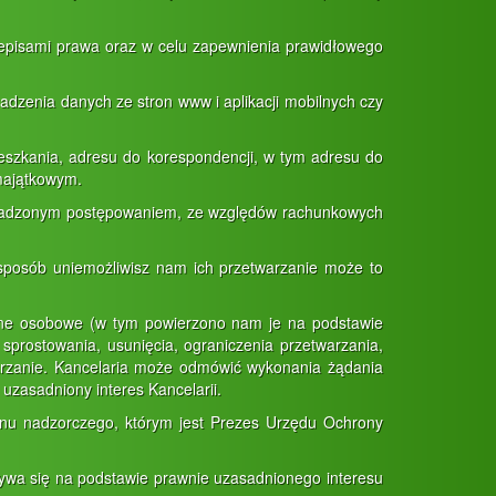
pisami prawa oraz w celu zapewnienia prawidłowego
zenia danych ze stron www i aplikacji mobilnych czy
eszkania, adresu do korespondencji, w tym adresu do
 majątkowym.
rowadzonym postępowaniem, ze względów rachunkowych
 sposób uniemożliwisz nam ich przetwarzanie może to
a dane osobowe (w tym powierzono nam je na podstawie
prostowania, usunięcia, ograniczenia przetwarzania,
warzanie. Kancelaria może odmówić wykonania żądania
zasadniony interes Kancelarii.
nu nadzorczego, którym jest Prezes Urzędu Ochrony
ywa się na podstawie prawnie uzasadnionego interesu