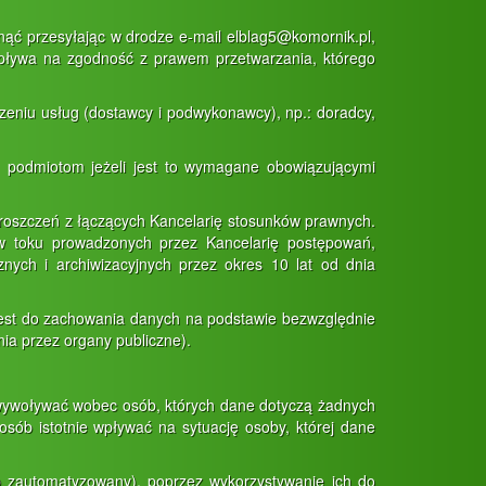
nąć przesyłając w drodze e-mail elblag5@komornik.pl,
 wpływa na zgodność z prawem przetwarzania, którego
eniu usług (dostawcy i podwykonawcy), np.: doradcy,
podmiotom jeżeli jest to wymagane obowiązującymi
roszczeń z łączących Kancelarię stosunków prawnych.
w toku prowadzonych przez Kancelarię postępowań,
nych i archiwizacyjnych przez okres 10 lat od dnia
jest do zachowania danych na podstawie bezwzględnie
ia przez organy publiczne).
wywoływać wobec osób, których dane dotyczą żadnych
ób istotnie wpływać na sytuację osoby, której dane
 zautomatyzowany), poprzez wykorzystywanie ich do