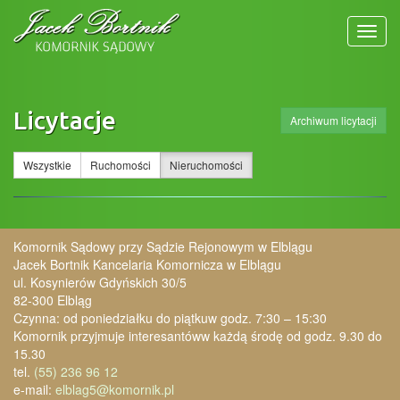
MEN
Licytacje
Archiwum licytacji
Wszystkie
Ruchomości
Nieruchomości
Komornik Sądowy przy Sądzie Rejonowym w Elblągu
Jacek Bortnik Kancelaria Komornicza w Elblągu
ul. Kosynierów Gdyńskich 30/5
82-300 Elbląg
Czynna: od poniedziałku do piątku
w godz. 7:30 – 15:30
Komornik przyjmuje interesantów
w każdą środę od godz. 9.30 do
15.30
tel.
(55) 236 96 12
e-mail:
elblag5@komornik.pl